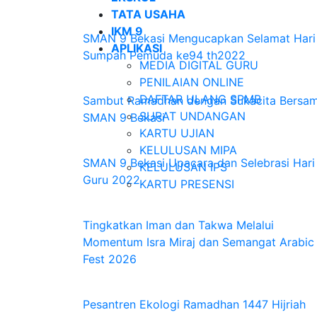
TATA USAHA
IKM 9
SMAN 9 Bekasi Mengucapkan Selamat Hari
APLIKASI
Sumpah Pemuda ke94 th2022
MEDIA DIGITAL GURU
PENILAIAN ONLINE
DAFTAR ULANG SPMB
Sambut Ramadhan dengan Sukacita Bersa
SURAT UNDANGAN
SMAN 9 Bekasi
KARTU UJIAN
KELULUSAN MIPA
SMAN 9 Bekasi Upacara dan Selebrasi Hari
KELULUSAN IPS
Guru 2022
KARTU PRESENSI
Tingkatkan Iman dan Takwa Melalui
Momentum Isra Miraj dan Semangat Arabic
Fest 2026
Pesantren Ekologi Ramadhan 1447 Hijriah