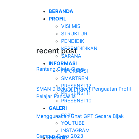
BERANDA
PROFIL
VISI MISI
STRUKTUR
PENDIDIK
KEPENDIDIKAN
recent post
SARANA
INFORMASI
Rantang Cinta Siswa
INFORMASI
SMARTREN
PRESENSI 12
SMAN 9 Bekasi Project Penguatan Profil
PRESENSI 11
Pelajar Pancasila
PRESENSI 10
GALERI
FOTO
Menggunakan Chat GPT Secara Bijak
YOUTUBE
INSTAGRAM
Campus Expo 2023
EKSKUL